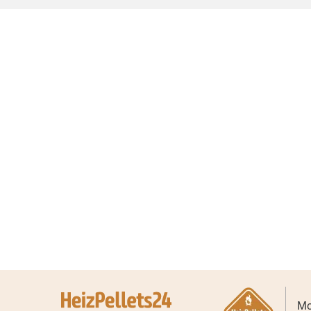
Abri
Ihre Pellets-
Rind
Sammelbestellung. Wir
Bren
zeigen alle Staffelpreise
(Tran
(auch für mehrere
Bren
Lieferstellen) auf einen 
Mo