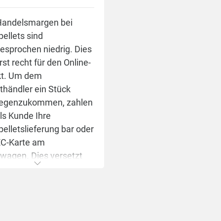
bst
Handelsmargen bei
pellets sind
ei
esprochen niedrig. Dies
s
erst recht für den Online-
 der
t. Um dem
ethändler ein Stück
ten
egenzukommen, zahlen
als Kunde Ihre
e in
pelletslieferung bar oder
EC-Karte am
wagen. Dies versetzt
en.
Händler in die Lage
n
rhaft günstig zu
en
lieren. Er braucht
en "Sicherheitspuffer"
ahres