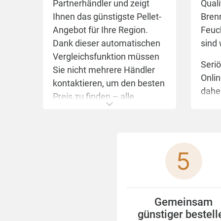
Partnerhändler und zeigt
Quali
Ihnen das günstigste Pellet-
Bren
Angebot für Ihre Region.
Feuch
Dank dieser automatischen
sind 
Vergleichsfunktion müssen
Seri
Sie nicht mehrere Händler
Onli
kontaktieren, um den besten
dahe
Preis zu finden – alle
Ö-No
Informationen stehen Ihnen
Acht
sofort zur Verfügung. Die
ganz 
Onlinepreise sind besonders
die P
attraktiv, da sie den
Anfo
Gesetzen von Angebot und
14961
Nachfrage folgen. Viele
Ein 
Händler bieten online
ist i
Gemeinsam
günstigere Preise an als vor
Säck
günstiger bestell
Ort. Die Bestellungen