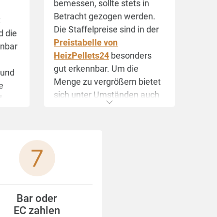
bemessen, sollte stets in
Betracht gezogen werden.
t
Die Staffelpreise sind in der
d die
Preistabelle von
anbar
HeizPellets24
besonders
gut erkennbar. Um die
 und
Menge zu vergrößern bietet
e
sich unter Umständen auch
d
eine
Sammelbestellung
an.
:
mer
end
ebot
Bar oder
en
EC zahlen
e