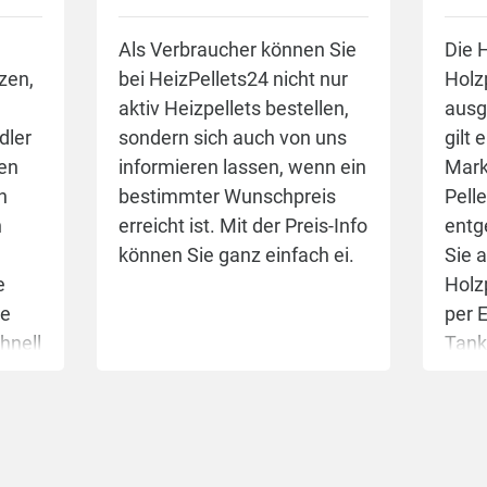
 Lieferanten zu
Nachfrage klein. Im Her
agen. Weiterhin können
ändert sich dieses
Als Verbraucher können Sie
Die 
en auf die Gütesiegel
Verhältnis. Zu
izen,
bei HeizPellets24 nicht nur
Holz
lus
und
ENplus
achten.
Ausnahmesituationen b
aktiv Heizpellets bestellen,
ausg
 zertifizieren zusätzlich
der Preisbildung kann e
dler
sondern sich auch von uns
gilt 
roduktqualität die
kommen, wenn die Zahl
en
informieren lassen, wenn ein
Mark
mte Prozesskette von
Pelletheizungen stärker
n
bestimmter Wunschpreis
Pell
roduktion bis zur
wächst als die Kapazitä
n
erreicht ist. Mit der Preis-Info
entg
ferung. Eine Vielzahl
der Pelletwerke oder
können Sie ganz einfach ei.
Sie 
elletherstellern und -
schwere Sturmereigniss
e
Holz
lern besitzt mindestens
Mitteleuropa zu einem
e
per 
 der beiden Gütesiegel.
sprunghaft steigenden
hnell
Tank
Brennholzangebot führ
1000
den 
etwas günstigeren
Diese Sondersituatione
daue
triepellets (B-Ware)
treten in unregelmäßig
kalku
rliegen keiner Norm
Abständen auf und sind
kein
lich der Größe, der
für
meist innerhalb eines J