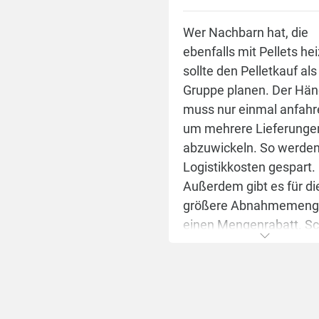
beim
werden direkt an den
erfr
Händler gesendet, und Sie
Wer Nachbarn hat, die
Kund
können flexibel den
ebenfalls mit Pellets he
DINp
Liefertermin wählen. Dies
sollte den Pelletkauf als
Diese
reduziert den
Gruppe planen. Der Hän
zur P
Verwaltungsaufwand und
muss nur einmal anfahr
gesa
macht die Lieferung
um mehrere Lieferunge
der P
effizienter. Die dadurch
abzuwickeln. So werde
Anlie
erzielten Einsparungen
Logistikkosten gespart.
von P
geben wir direkt an Sie
Außerdem gibt es für di
händ
weiter.
größere Abnahmemeng
eines
einen Mengenrabatt. Sc
sind dabei 10 Euro pro 
Die 
kg Pellets erreicht.
Indus
unte
HeizPellets24 ist die
bezüg
optimale Planungshilfe 