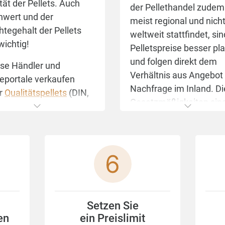
tät der Pellets. Auch
der Pellethandel zudem
nwert und der
meist regional und nich
tegehalt der Pellets
weltweit stattfindet, sin
wichtig!
Pelletspreise besser pl
und folgen direkt dem
öse Händler und
Verhältnis aus Angebot
neportale verkaufen
Nachfrage im Inland. Di
r
Qualitätspellets
(DIN,
Gesetzmäßigkeiten sin
rm bzw. EN-Norm).
vergleichsweise einfach
en Sie beim Pelletskauf
einfach darauf, dass
Kunden haben im Som
ellets mindestens die
die besten Chancen auf
rderungen der DIN EN
günstige Pellets. Währ
-2 Klasse A1 erfüllen.
viele Menschen in den
ensprechender Hinweis
Ferien sind, ist das Ang
n der Regel auf den
Setzen Sie
von Fuhrparkkapazität
en aufgedruckt bzw.
en
ein Preislimit
und Pellets groß und di