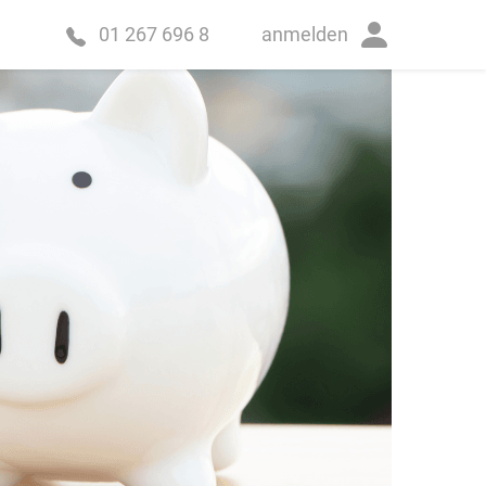
anmelden
01 267 696 8