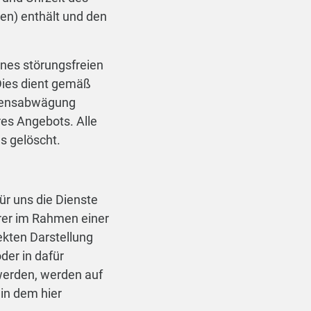
en) enthält und den
ines störungsfreien
Dies dient gemäß
essensabwägung
res Angebots. Alle
s gelöscht.
ür uns die Dienste
rer im Rahmen einer
kten Darstellung
der in dafür
werden, werden auf
 in dem hier