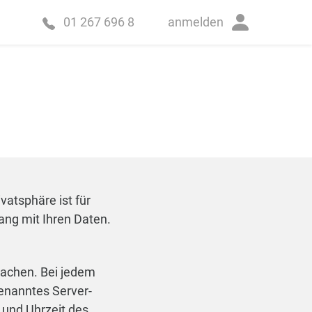
anmelden
01 267 696 8
vatsphäre ist für
ang mit Ihren Daten.
achen. Bei jedem
genanntes Server-
 und Uhrzeit des