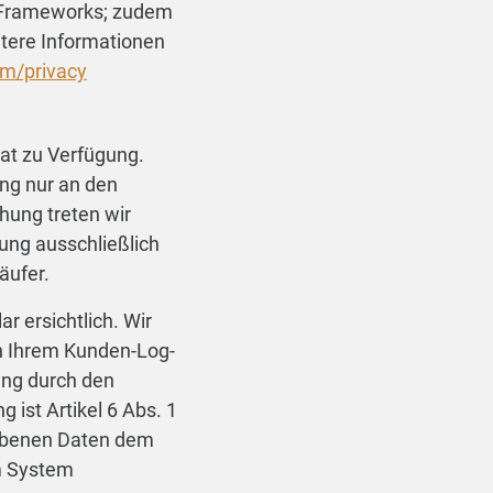
y Frameworks; zudem
tere Informationen
om/privacy
.at zu Verfügung.
ung nur an den
ung treten wir
lung ausschließlich
äufer.
 ersichtlich. Wir
in Ihrem Kunden-Log-
ung durch den
 ist Artikel 6 Abs. 1
hobenen Daten dem
im System