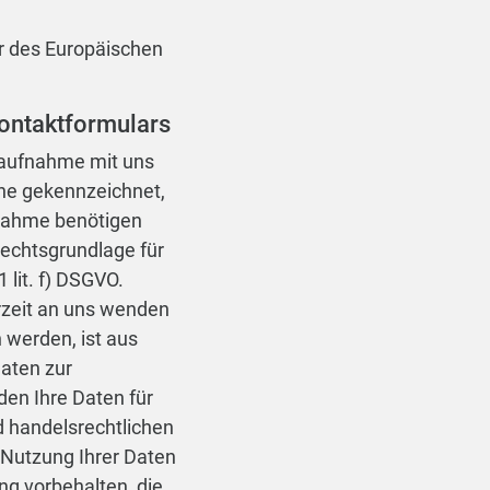
er des Europäischen
ontaktformulars
taufnahme mit uns
lche gekennzeichnet,
fnahme benötigen
echtsgrundlage für
 lit. f) DSGVO.
erzeit an uns wenden
werden, ist aus
Daten zur
den Ihre Daten für
d handelsrechtlichen
e Nutzung Ihrer Daten
g vorbehalten, die