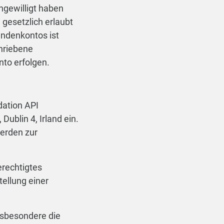
ingewilligt haben
gesetzlich erlaubt
Kundenkontos ist
chriebene
to erfolgen.
dation API
Dublin 4, Irland ein.
werden zur
erechtigtes
tellung einer
nsbesondere die