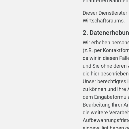
erläuterten Rahmen 
Dieser Dienstleiste
Wirtschaftsraums.
2. Datenerhebun
Wir erheben person
(z.B. per Kontaktfor
da wir in diesen Fä
und Sie ohne deren
die hier beschrieben
Unser berechtigtes I
zu können und Ihre 
dem Eingabeformular
Bearbeitung Ihrer A
die weitere Verarbe
Aufbewahrungsfristen
eingewilligt haben 