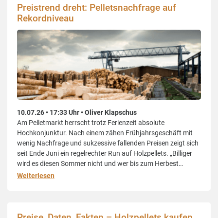
Preistrend dreht: Pelletsnachfrage auf
Rekordniveau
10.07.26 • 17:33 Uhr • Oliver Klapschus
Am Pelletmarkt herrscht trotz Ferienzeit absolute
Hochkonjunktur. Nach einem zähen Frühjahrsgeschäft mit
wenig Nachfrage und sukzessive fallenden Preisen zeigt sich
seit Ende Juni ein regelrechter Run auf Holzpellets. „Billiger
wird es diesen Sommer nicht und wer bis zum Herbest
wartet, zahlt wahrscheinlich drauf“, so die einschlägige
Weiterlesen
Kundenmeinung. In der Tat zeigt sich nach dem „soft
Landing“ der
Preise, Daten, Fakten – Holzpellets kaufen