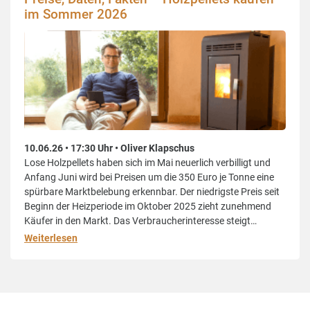
im Sommer 2026
10.06.26 • 17:30 Uhr • Oliver Klapschus
Lose Holzpellets haben sich im Mai neuerlich verbilligt und
Anfang Juni wird bei Preisen um die 350 Euro je Tonne eine
spürbare Marktbelebung erkennbar. Der niedrigste Preis seit
Beginn der Heizperiode im Oktober 2025 zieht zunehmend
Käufer in den Markt. Das Verbraucherinteresse steigt
sprunghaft und die erwartete Bevorratungswelle nimmt
Weiterlesen
Fahrt auf. Der Preis für Sackware stagniert bei 400 Euro je
Tonne.