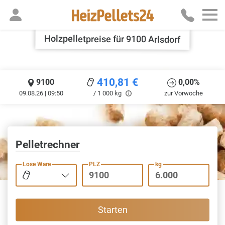
Holzpelletpreise für 9100 Arlsdorf
410,81
€
9100
0,00%
09.08.26 | 09:50
/ 1 000 kg
zur Vorwoche
Pelletrechner
Lose Ware
PLZ
kg
Starten