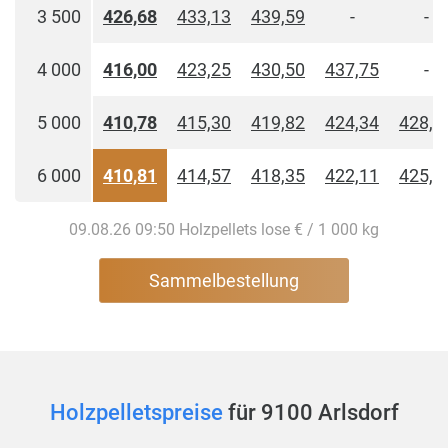
3 500
426,68
433,13
439,59
-
-
4 000
416,00
423,25
430,50
437,75
-
5 000
410,78
415,30
419,82
424,34
428,8
6 000
410,81
414,57
418,35
422,11
425,8
09.08.26 09:50 Holzpellets lose € / 1 000 kg
Sammelbestellung
Holzpelletspreise
für 9100 Arlsdorf