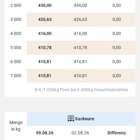
Die Übersicht ist sowohl für einzelne Abnehmer,
2 000
436,00
436,00
0,00
als auch für Sammelbesteller interessant. Für
3 000
426,63
426,63
0,00
einen Haushalt sind die Staffelpreise in der
ersten Spalte dargestellt. Wer eine
4 000
416,00
416,00
0,00
Sammelbestellung organisiert, der findet
aufschlussreiche Preisinformationen und
5 000
410,78
410,78
0,00
Staffelungen in allen weiteren Spalten der
6 000
410,81
410,81
0,00
Tabelle. Generell gilt: je höher die Menge der
Bestellung, desto niedriger ist der
7 000
410,81
410,81
0,00
Kilogrammpreis.
Ø €/1.000kg Preis bei 6.000kg Gesamtabnahme
In Arlsdorf liegen die Preise für Holzpellets
(lose) momentan bei 410,81 € pro 1.000 kg.
Das sind -5,33 € pro 1.000 kg bzw. -1,28% unter
dem 1.000 kg Durchschnittspreis bei 6.000 kg
Sackware
Menge
Gesamtabnahme in Österreich.
in kg
09.08.26
02.08.26
Differenz