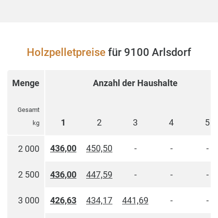
Holzpelletpreise
für 9100 Arlsdorf
Menge
Anzahl der Haushalte
Gesamt
1
2
3
4
5
kg
436,00
450,50
-
-
-
2 000
2 500
436,00
447,59
-
-
-
3 000
426,63
434,17
441,69
-
-