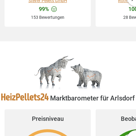
Steirer Pellets GmbH
Roth Ene
99%
10
153 Bewertungen
28 Be
Marktbarometer für Arlsdorf
Preisniveau
Beob