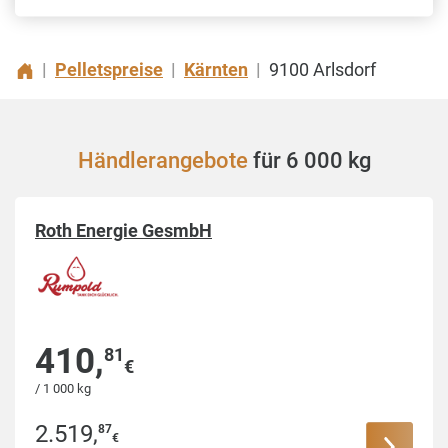
Pelletspreise
Kärnten
9100 Arlsdorf
|
|
|
Händlerangebote
für 6 000 kg
Roth Energie GesmbH
410
,
81
€
/ 1 000 kg
2.519
,
87
€