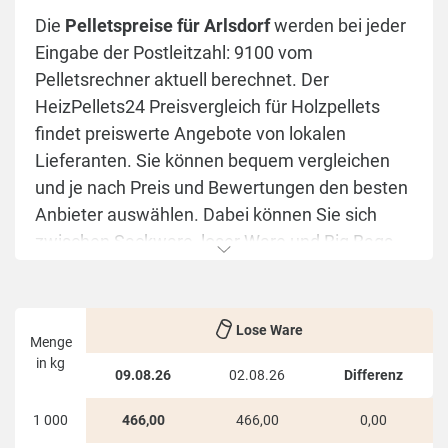
Die
Pelletspreise für Arlsdorf
werden bei jeder
Eingabe der Postleitzahl: 9100 vom
Pelletsrechner aktuell berechnet. Der
HeizPellets24 Preisvergleich für Holzpellets
findet preiswerte Angebote von lokalen
Lieferanten. Sie können bequem vergleichen
und je nach Preis und Bewertungen den besten
Anbieter auswählen. Dabei können Sie sich
zwischen Sackware, loser Ware und Big Bags
entscheiden.
Die HeizPellets24 Übersichtstabelle stellt die
Lose Ware
günstigsten Preise für
Arlsdorf
übersichtlich in
Menge
einer Tabelle dar. Auf einen Blick sehen Sie die
in kg
09.08.26
02.08.26
Differenz
je nach Menge und Lieferstellen
schwankenden Preise.
1 000
466,00
466,00
0,00